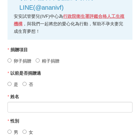
LINE(@ananivf)
安安試管嬰兒(IVF)中心為
行政院衛生署評鑑合格人工生殖
機構
，與我們一起將您的愛心化為行動，幫助不孕夫妻完
成生育夢想！
*
捐贈項目
卵子捐贈
精子捐贈
*
以前是否捐贈過
是
否
*
姓名
*
性別
男
女