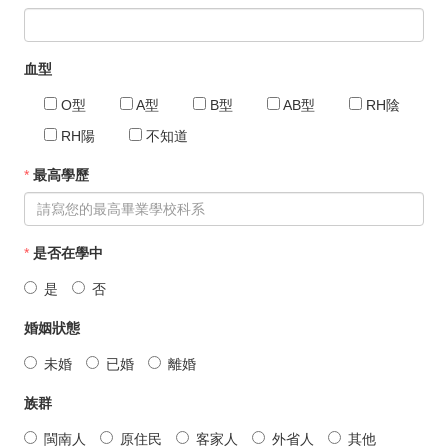
血型
O型
A型
B型
AB型
RH陰
RH陽
不知道
*
最高學歷
*
是否在學中
是
否
婚姻狀態
未婚
已婚
離婚
族群
閩南人
原住民
客家人
外省人
其他