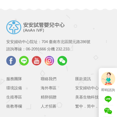
安安婦幼中心院址：704 臺南市北區開元路286號
諮詢專線：
06-2091666
分機 232.233
服務團隊
聯絡我們
匯款資訊
環境設備
海外專區
安安婦幼中心
即時諮詢
生殖專區
精卵捐贈
美基生物科技
衛教專欄
人才招募
繁中
．
简中
．
EN