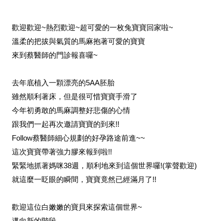
歡迎歡迎~熱烈歡迎~超可愛的一枚兔寶寶回家啦~
溫柔的把拔與氣質的馬麻抱著可愛的寶寶
來到蔡醫師的門診報喜囉~
去年底植入一顆漂亮的5AA胚胎
雖然順利著床，但是很可惜寶寶手滑了
今年初勇敢的馬麻調整好悲傷的心情
跟我們一起再次邀請寶寶的到來!!
Follow蔡醫師細心規劃的好孕路途前進~~
這次寶寶帶著強力膠來報到啦!!
緊緊地抓著媽咪38週，順利地來到這個世界囉!(掌聲歡迎)
就這麼一眨眼的瞬間，寶寶竟然已經滿月了!!
歡迎這位白嫩嫩的寶貝來探索這個世界~
邁向新的階段