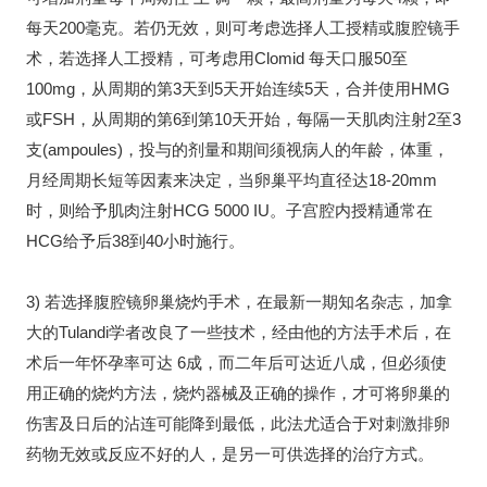
每天200毫克。若仍无效，则可考虑选择人工授精或腹腔镜手
术，若选择人工授精，可考虑用Clomid 每天口服50至
100mg，从周期的第3天到5天开始连续5天，合并使用HMG
或FSH，从周期的第6到第10天开始，每隔一天肌肉注射2至3
支(ampoules)，投与的剂量和期间须视病人的年龄，体重，
月经周期长短等因素来决定，当卵巢平均直径达18-20mm
时，则给予肌肉注射HCG 5000 IU。子宫腔内授精通常在
HCG给予后38到40小时施行。
3) 若选择腹腔镜卵巢烧灼手术，在最新一期知名杂志，加拿
大的Tulandi学者改良了一些技术，经由他的方法手术后，在
术后一年怀孕率可达 6成，而二年后可达近八成，但必须使
用正确的烧灼方法，烧灼器械及正确的操作，才可将卵巢的
伤害及日后的沾连可能降到最低，此法尤适合于对刺激排卵
药物无效或反应不好的人，是另一可供选择的治疗方式。