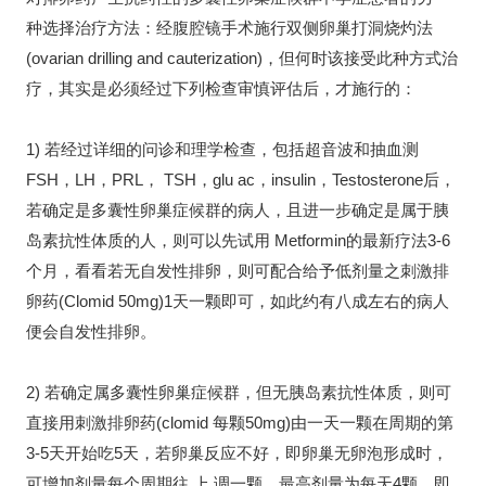
种选择治疗方法：经腹腔镜手术施行双侧卵巢打洞烧灼法
(ovarian drilling and cauterization)，但何时该接受此种方式治
疗，其实是必须经过下列检查审慎评估后，才施行的：
1) 若经过详细的问诊和理学检查，包括超音波和抽血测
FSH，LH，PRL， TSH，glu ac，insulin，Testosterone后，
若确定是多囊性卵巢症候群的病人，且进一步确定是属于胰
岛素抗性体质的人，则可以先试用 Metformin的最新疗法3-6
个月，看看若无自发性排卵，则可配合给予低剂量之刺激排
卵药(Clomid 50mg)1天一颗即可，如此约有八成左右的病人
便会自发性排卵。
2) 若确定属多囊性卵巢症候群，但无胰岛素抗性体质，则可
直接用刺激排卵药(clomid 每颗50mg)由一天一颗在周期的第
3-5天开始吃5天，若卵巢反应不好，即卵巢无卵泡形成时，
可增加剂量每个周期往 上 调一颗，最高剂量为每天4颗，即