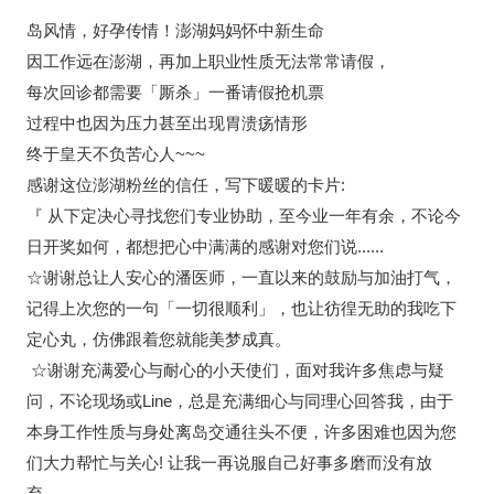
岛风情，好孕传情！澎湖妈妈怀中新生命
因工作远在澎湖，再加上职业性质无法常常请假，
每次回诊都需要「厮杀」一番请假抢机票
过程中也因为压力甚至出现胃溃疡情形
终于皇天不负苦心人~~~
感谢这位澎湖粉丝的信任，写下暖暖的卡片:
『 从下定决心寻找您们专业协助，至今业一年有余，不论今
日开奖如何，都想把心中满满的感谢对您们说......
☆谢谢总让人安心的潘医师，一直以来的鼓励与加油打气，
记得上次您的一句「一切很顺利」，也让彷徨无助的我吃下
定心丸，仿佛跟着您就能美梦成真。
☆谢谢充满爱心与耐心的小天使们，面对我许多焦虑与疑
问，不论现场或Line，总是充满细心与同理心回答我，由于
本身工作性质与身处离岛交通往头不便，许多困难也因为您
们大力帮忙与关心! 让我一再说服自己好事多磨而没有放
弃.....