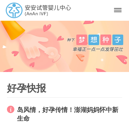
选
单
好孕快报
岛风情，好孕传情！澎湖妈妈怀中新
生命