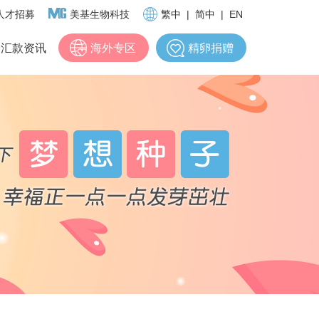
人才招募
美基生物科技
繁中
|
简中
|
EN
汇款资讯
海外专区
精卵捐赠