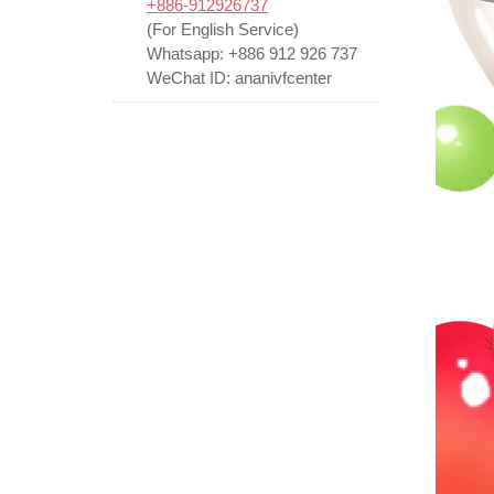
+886-912926737
(For English Service)
Whatsapp: +886 912 926 737
WeChat ID: ananivfcenter