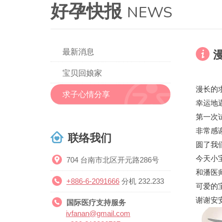
好孕快报
NEWS
最新消息
宝贝回娘家
漫长的
求子心情分享
幸运地
第一次
非常感
联络我们
圆了我
今天小
704 台南市北区开元路286号
和潘医
+886-6-2091666
分机 232.233
可爱的宝
谢谢安
国际医疗支持服务
ivfanan@gmail.com